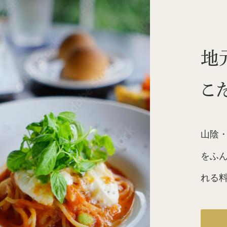
地
こ
山陰
をふ
れる